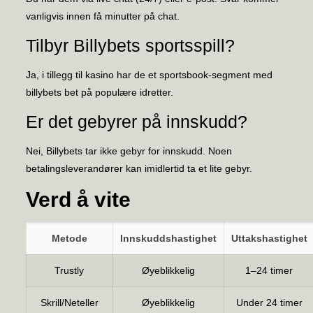
vanligvis innen få minutter på chat.
Tilbyr Billybets sportsspill?
Ja, i tillegg til kasino har de et sportsbook-segment med
billybets bet på populære idretter.
Er det gebyrer på innskudd?
Nei, Billybets tar ikke gebyr for innskudd. Noen
betalingsleverandører kan imidlertid ta et lite gebyr.
Verd å vite
Metode
Innskuddshastighet
Uttakshastighet
Trustly
Øyeblikkelig
1–24 timer
Skrill/Neteller
Øyeblikkelig
Under 24 timer