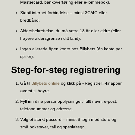
Mastercard, bankoverføring eller e-lommebok).
Stabil internettforbindelse – minst 3G/4G eller
bredbånd.
Aldersbekreftelse: du må være 18 år eller eldre (eller
høyere aldersgrense i ditt land).
Ingen allerede åpen konto hos Billybets (én konto per
spiller).
Steg-for-steg registrering
Gå til
Billybets online
og klikk på «Registrer»-knappen
øverst til høyre.
Fyll inn dine personopplysninger: fullt navn, e-post,
telefonnummer og adresse.
Velg et sterkt passord – minst 8 tegn med store og
små bokstaver, tall og spesialtegn.