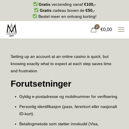
Gratis
verzending vanaf
€100,-
Gratis
cadeau boven de
€50,-
Bestel meer en ontvang korting!
0
€0,00
Setting up an account at an online casino is quick, but
knowing exactly what to expect at each step saves time
and frustration.
Forutsetninger
Gyldig e-postadresse og mobilnummer for verifisering.
Personlig identifikasjon (pass, førerkort eller nasjonalt
ID-kort).
Betalingmetode som støtter innskudd (Visa,