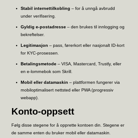
Stabil internettilkobling
– for å unngå avbrudd
under verifisering.
Gyldig e-postadresse
– den brukes til innlogging og
bekreftelser.
Legitimasjon
– pass, førerkort eller nasjonalt ID-kort
for KYC-prosessen.
Betalingsmetode
– VISA, Mastercard, Trustly, eller
en e-lommebok som Skrill.
Mobil eller datamaskin
– plattformen fungerer via
mobiloptimalisert nettsted eller PWA (progressiv
webapp).
Konto-oppsett
Følg disse stegene for å opprette kontoen din. Stegene er
de samme enten du bruker mobil eller datamaskin.