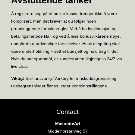
Avsluttende tanker
Å registrere seg på et online kasino trenger ikke å være
komplisert, men det krever at du følger noen
grunnleggende forholdsregler. Ved å ha legitimasjon og
betalingsmetode klar, og ved å lese bonusvilkårene nøye,
unngår du unødvendige forsinkelser. Husk at spilling skal
være underholdning – sett et budsjett og hold deg til det.
Hvis du har spørsmål, er kundestøtten tilgjengelig 24/7 via
live chat.
Viktig:
Spill ansvarlig. Verktøy for innskuddsgrenser og
tidsbegrensninger finnes under kontoinnstillingene.
Contact
MasoniteArt
Middelhorsterweg 57