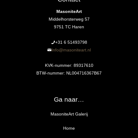
MasoniteArt
Middelhorsterweg 57
9751 TC Haren
+31 6 51493798‬
Info@masoniteart.nl
KVK-nummer: 89317610
BTW-nummer: NL004716367B67
Ga naar…
MasoniteArt Galerij
Home