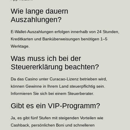
Wie lange dauern
Auszahlungen?
E‑Wallet-Auszahlungen erfolgen innerhalb von 24 Stunden,
Kreditkarten und Banküberweisungen benötigen 1–5
Werktage.
Was muss ich bei der
Steuererklärung beachten?
Da das Casino unter Curacao-Lizenz betrieben wird,
können Gewinne in Ihrem Land steuerpflichtig sein.
Informieren Sie sich bei einem Steuerberater.
Gibt es ein VIP-Programm?
Ja, es gibt fünf Stufen mit steigenden Vorteilen wie
Cashback, persönlichen Boni und schnelleren