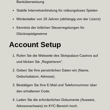
Banküberweisung
Stabile Internetverbindung für reibungsloses Spielen
Mindestalter von 18 Jahren (abhängig von der Lizenz)
Kenntnis der örtlichen Steuerregelungen für
Glücksspielgewinne
Account Setup
Rufen Sie die Webseite des Slotspalace-Casinos auf
und klicken Sie „Registrieren“.
Geben Sie Ihre persönlichen Daten ein (Name,
Geburtsdatum, Adresse).
Bestätigen Sie Ihre E‑Mail und Telefonnummer über
den erhaltenen Code.
Laden Sie die erforderlichen Dokumente (Ausweis,
Adressnachweis) im KYC‑Bereich hoch.