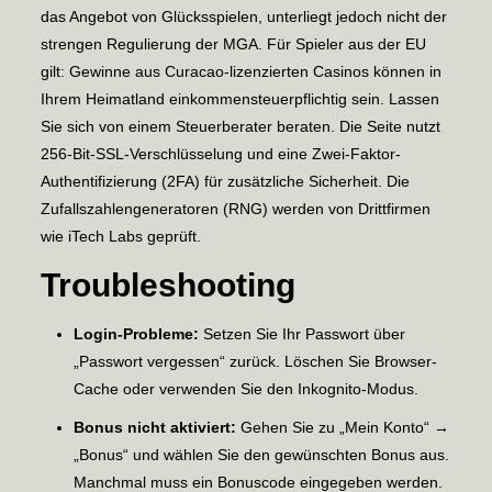
das Angebot von Glücksspielen, unterliegt jedoch nicht der
strengen Regulierung der MGA. Für Spieler aus der EU
gilt: Gewinne aus Curacao-lizenzierten Casinos können in
Ihrem Heimatland einkommensteuerpflichtig sein. Lassen
Sie sich von einem Steuerberater beraten. Die Seite nutzt
256-Bit-SSL-Verschlüsselung und eine Zwei-Faktor-
Authentifizierung (2FA) für zusätzliche Sicherheit. Die
Zufallszahlengeneratoren (RNG) werden von Drittfirmen
wie iTech Labs geprüft.
Troubleshooting
Login-Probleme:
Setzen Sie Ihr Passwort über
„Passwort vergessen“ zurück. Löschen Sie Browser-
Cache oder verwenden Sie den Inkognito-Modus.
Bonus nicht aktiviert:
Gehen Sie zu „Mein Konto“ →
„Bonus“ und wählen Sie den gewünschten Bonus aus.
Manchmal muss ein Bonuscode eingegeben werden.