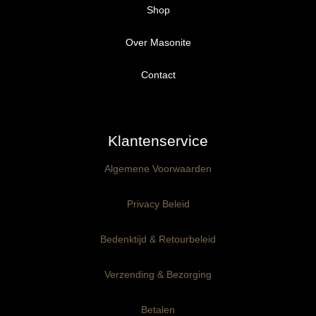
Shop
Over Masonite
Alle producten
Proefpakket
Contact
Ongegrond panelen
Klantenservice
Kant-en-Klaar panelen
3mm dik
Algemene Voorwaarden
Ophangklaar panelen
6mm dik
3mm dik
Privacy Beleid
Maatwerk
6mm dik
Bedenktijd & Retourbeleid
Verzending & Bezorging
Betalen