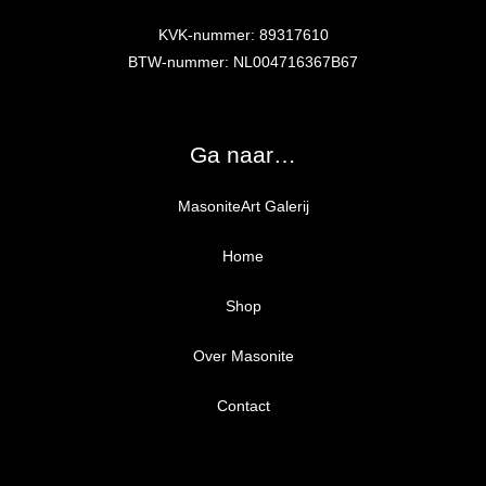
KVK-nummer: 89317610
BTW-nummer: NL004716367B67
Ga naar…
MasoniteArt Galerij
Home
Shop
Over Masonite
Alle producten
Proefpakket
Contact
Ongegrond panelen