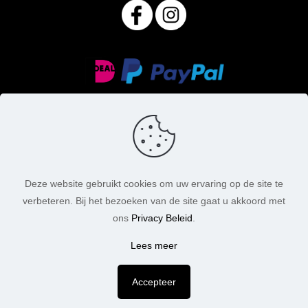
Deze website gebruikt cookies om uw ervaring op de site te
verbeteren. Bij het bezoeken van de site gaat u akkoord met
© MasoniteArt. Alle rechten voorbehouden. 2026 |
ons
Privacy Beleid
.
Webdesign:
Chuck's Webdesign
Lees meer
Accepteer
De waardering van www.masoniteart.nl/ bij
WebwinkelKeur Reviews
is 9.8/10 gebaseerd op 203 reviews.
9,8