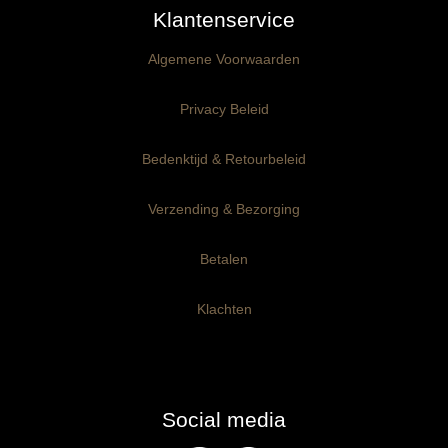
Klantenservice
Kant-en-Klaar panelen
3mm dik
Algemene Voorwaarden
Ophangklaar panelen
6mm dik
3mm dik
Privacy Beleid
Maatwerk
6mm dik
Bedenktijd & Retourbeleid
Verzending & Bezorging
Betalen
Klachten
Social media