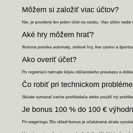
Môžem si založiť viac účtov?
Nie, je povolený len jeden účet na osobu. Viac účtov vedie
Aké hry môžem hrať?
Ifortuna ponúka automaty, stolové hry, live casino a športo
Ako overiť účet?
Po registrácii nahrajte kópiu občianskeho preukazu a doklad
Čo robiť pri technickom problém
Skúste vymazať cache prehliadača alebo použiť iný prehlia
Je bonus 100 % do 100 € výhod
Pri wageringu 35x vklad+bonus je očakávaná strata vysoká