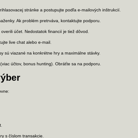
ihlasovacej stránke a postupujte podľa e‑mailových inštrukcií.
eňaženky. Ak problém pretrváva, kontaktujte podporu.
 overili účet. Nedostatok financií je tiež dôvod.
jte live chat alebo e‑mail.
sy sú viazané na konkrétne hry a maximálne stávky.
viac účtov, bonus hunting). Obráťte sa na podporu.
výber
ovne:
t.
ory s číslom transakcie.