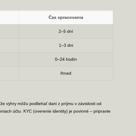
Čas spracovania
2–5 dní
1–3 dni
0–24 hodín
Ihned
e výhry môžu podliehať dani z príjmu v závislosti od
niach účtu. KYC (overenie identity) je povinné – pripravte