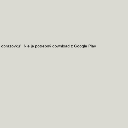
ú obrazovku“. Nie je potrebný download z Google Play