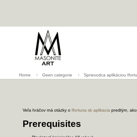
Home
Geen categorie
Sprievodca aplikáciou Ifort
Veľa hráčov má otázky o
Ifortuna sk aplikacia
predtým, ako 
Prerequisites