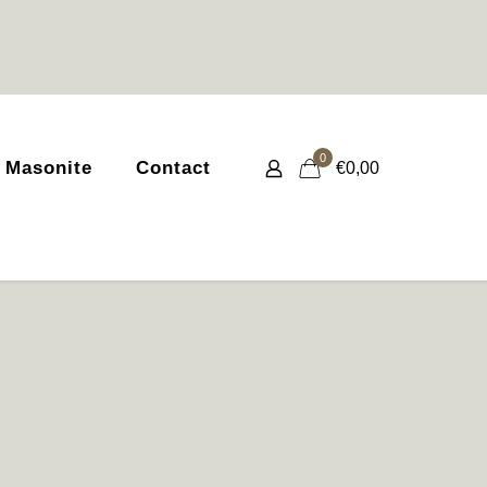
0
 Masonite
Contact
€0,00