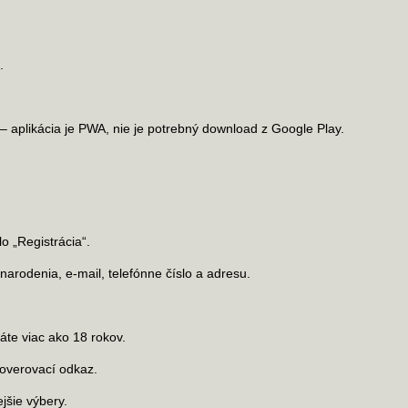
.
– aplikácia je PWA, nie je potrebný download z Google Play.
dlo „Registrácia“.
narodenia, e‑mail, telefónne číslo a adresu.
te viac ako 18 rokov.
a overovací odkaz.
ejšie výbery.