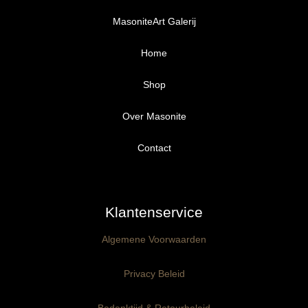
MasoniteArt Galerij
Home
Shop
Over Masonite
Alle producten
Proefpakket
Contact
Ongegrond panelen
Klantenservice
Kant-en-Klaar panelen
3mm dik
Algemene Voorwaarden
Ophangklaar panelen
6mm dik
3mm dik
Privacy Beleid
Maatwerk
6mm dik