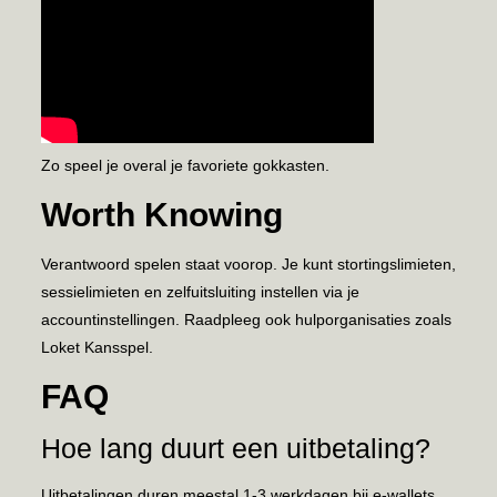
Zo speel je overal je favoriete gokkasten.
Worth Knowing
Verantwoord spelen staat voorop. Je kunt stortingslimieten,
sessielimieten en zelfuitsluiting instellen via je
accountinstellingen. Raadpleeg ook hulporganisaties zoals
Loket Kansspel.
FAQ
Hoe lang duurt een uitbetaling?
Uitbetalingen duren meestal 1-3 werkdagen bij e-wallets