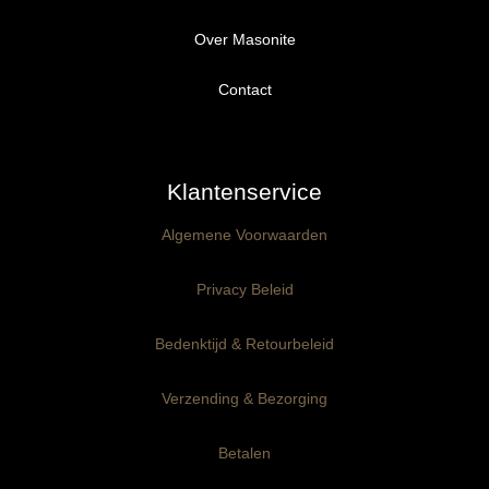
Over Masonite
Alle producten
Proefpakket
Contact
Ongegrond panelen
Klantenservice
Kant-en-Klaar panelen
3mm dik
Algemene Voorwaarden
Ophangklaar panelen
6mm dik
3mm dik
Privacy Beleid
Maatwerk
6mm dik
Bedenktijd & Retourbeleid
Verzending & Bezorging
Betalen