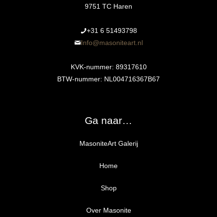
9751 TC Haren
+31 6 51493798‬
Info@masoniteart.nl
KVK-nummer: 89317610
BTW-nummer: NL004716367B67
Ga naar…
MasoniteArt Galerij
Home
Shop
Over Masonite
Alle producten