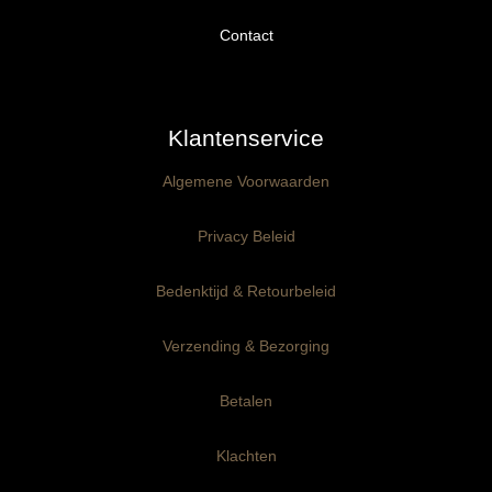
Proefpakket
Contact
Ongegrond panelen
Klantenservice
Kant-en-Klaar panelen
3mm dik
Algemene Voorwaarden
Ophangklaar panelen
6mm dik
3mm dik
Privacy Beleid
Maatwerk
6mm dik
Bedenktijd & Retourbeleid
Verzending & Bezorging
Betalen
Klachten