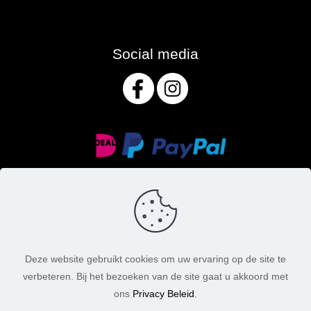
Social media
Deze website gebruikt cookies om uw ervaring op de site te
verbeteren. Bij het bezoeken van de site gaat u akkoord met
© MasoniteArt. Alle rechten voorbehouden. 2026 |
ons
Privacy Beleid
.
Webdesign:
Chuck's Webdesign