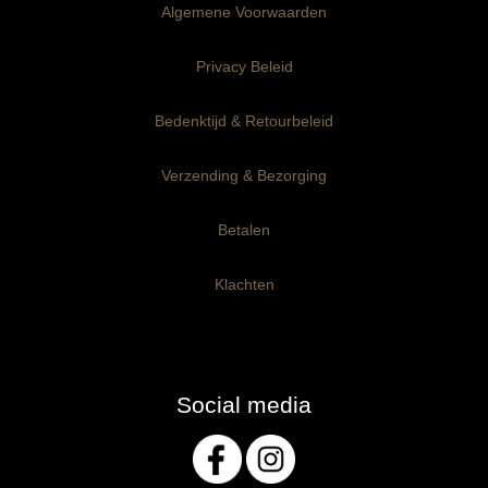
Algemene Voorwaarden
Ophangklaar panelen
6mm dik
3mm dik
Privacy Beleid
Maatwerk
6mm dik
Bedenktijd & Retourbeleid
Verzending & Bezorging
Betalen
Klachten
Social media