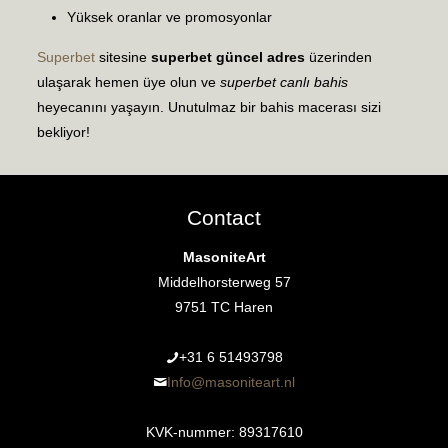
Yüksek oranlar ve promosyonlar
Superbet
sitesine
superbet güncel adres
üzerinden
ulaşarak hemen üye olun ve
superbet canlı bahis
heyecanını yaşayın. Unutulmaz bir bahis macerası sizi
bekliyor!
Contact
MasoniteArt
Middelhorsterweg 57
9751 TC Haren
+31 6 51493798‬
Info@masoniteart.nl
KVK-nummer: 89317610