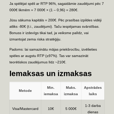
Ja spēlējat spēli ar RTP 96%, sagaidāmie zaudējumi pēc 7
000€ likmēm = 7 000€ × (1 – 0,96) = 280€.
Jūsu sākuma kapitāls = 200€. Pēc prasības izpildes vidēji
atliks -80€ (t.i., zaudējumi). Taču iespējamas svārstības.
Bonuss ir izdevīgs tikai tad, ja veiksme palīdz, vai
izmantojat zema riska stratēģiju.
Padoms: lai samazinātu mājas priekšrocību, izvēlieties
spēles ar augstu RTP (≥97%). Tas var samazināt
teorētiskos zaudējumus līdz ~210€.
Iemaksas un izmaksas
Min.
Maks.
Apstrādes
Metode
iemaksa
izmaksa
laiks
1-3 darba
Visa/Mastercard
10€
5 000€
dienas