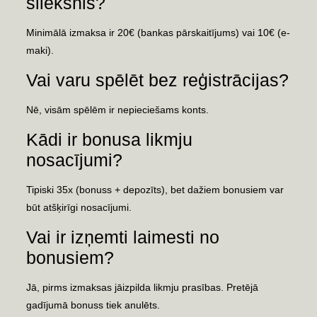
slieksnis?
Minimālā izmaksa ir 20€ (bankas pārskaitījums) vai 10€ (e-
maki).
Vai varu spēlēt bez reģistrācijas?
Nē, visām spēlēm ir nepieciešams konts.
Kādi ir bonusa likmju
nosacījumi?
Tipiski 35x (bonuss + depozīts), bet dažiem bonusiem var
būt atšķirīgi nosacījumi.
Vai ir izņemti laimesti no
bonusiem?
Jā, pirms izmaksas jāizpilda likmju prasības. Pretējā
gadījumā bonuss tiek anulēts.