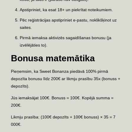
Apstipriniet, ka esat 18+ un piekrītat noteikumiem.
Pēc reģistrācijas apstipriniet e-pastu, noklikšķinot uz
saites.
Pirmā iemaksa aktivizēs sagaidīšanas bonusu (ja
izvēlējāties to).
Bonusa matemātika
Pieņemsim, ka Sweet Bonanza piedāvā 100% pirmā
depozīta bonusu līdz 200€ ar likmju prasību 35x (bonuss +
depozīts).
Jūs iemaksājat 100€. Bonuss = 100€. Kopējā summa =
200€.
Likmju prasība: (100€ depozīts + 100€ bonuss) × 35 = 7
000€.