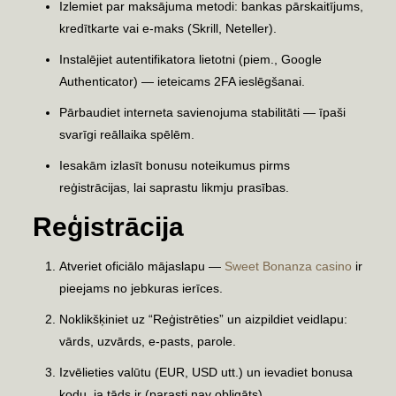
Izlemiet par maksājuma metodi: bankas pārskaitījums,
kredītkarte vai e-maks (Skrill, Neteller).
Instalējiet autentifikatora lietotni (piem., Google
Authenticator) — ieteicams 2FA ieslēgšanai.
Pārbaudiet interneta savienojuma stabilitāti — īpaši
svarīgi reāllaika spēlēm.
Iesakām izlasīt bonusu noteikumus pirms
reģistrācijas, lai saprastu likmju prasības.
Reģistrācija
Atveriet oficiālo mājaslapu —
Sweet Bonanza casino
ir
pieejams no jebkuras ierīces.
Noklikšķiniet uz “Reģistrēties” un aizpildiet veidlapu:
vārds, uzvārds, e-pasts, parole.
Izvēlieties valūtu (EUR, USD utt.) un ievadiet bonusa
kodu, ja tāds ir (parasti nav obligāts).