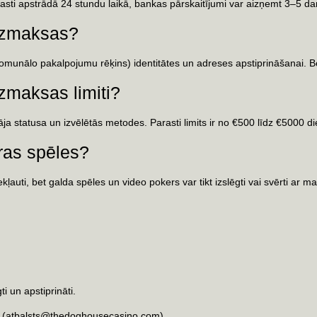
rasti apstrādā 24 stundu laikā, bankas pārskaitījumi var aizņemt 3–5 
 izmaksas?
komunālo pakalpojumu rēķins) identitātes un adreses apstiprināšanai. B
izmaksas limiti?
a statusa un izvēlētās metodes. Parasti limits ir no €500 līdz €5000 di
uras spēles?
iekļauti, bet galda spēles un video pokers var tikt izslēgti vai svērti 
i un apstiprināti.
stu (atbalsts@thedoghousecasino.com).