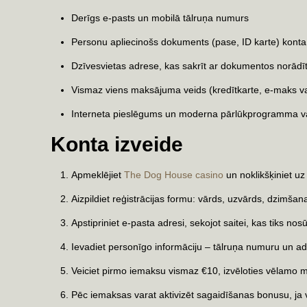
Derīgs e-pasts un mobilā tālruņa numurs
Personu apliecinošs dokuments (pase, ID karte) konta 
Dzīvesvietas adrese, kas sakrīt ar dokumentos norādī
Vismaz viens maksājuma veids (kredītkarte, e-maks va
Interneta pieslēgums un moderna pārlūkprogramma vai
Konta izveide
Apmeklējiet
The Dog House casino
un noklikšķiniet uz 
Aizpildiet reģistrācijas formu: vārds, uzvārds, dzimšan
Apstipriniet e-pasta adresi, sekojot saitei, kas tiks nosū
Ievadiet personīgo informāciju – tālruņa numuru un ad
Veiciet pirmo iemaksu vismaz €10, izvēloties vēlamo
Pēc iemaksas varat aktivizēt sagaidīšanas bonusu, ja v