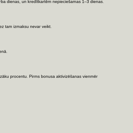
darba dienas, un kredītkartēm nepieciešamas 1–3 dienas.
ez tam izmaksu nevar veikt.
enā.
ar mazāku procentu. Pirms bonusa aktivizēšanas vienmēr