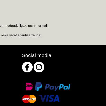
em nedaudz ilgāk, tas ir normāli.
, nekā varat atļauties zaudēt.
Social media