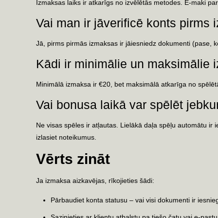
Izmaksas laiks ir atkarīgs no izvēlētās metodes. E-maki pa
Vai man ir jāverificē konts pirms
Jā, pirms pirmās izmaksas ir jāiesniedz dokumenti (pase, 
Kādi ir minimālie un maksimālie 
Minimālā izmaksa ir €20, bet maksimālā atkarīga no spēlētāj
Vai bonusa laikā var spēlēt jebk
Ne visas spēles ir atļautas. Lielākā daļa spēļu automātu ir 
izlasiet noteikumus.
Vērts zināt
Ja izmaksa aizkavējas, rīkojieties šādi:
Pārbaudiet konta statusu – vai visi dokumenti ir iesniegt
Sazinieties ar klientu atbalstu pa tiešo čatu vai e-pa