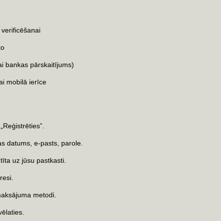
verificēšanai
to
i bankas pārskaitījums)
 mobilā ierīce
„Reģistrēties”.
as datums, e-pasts, parole.
tīta uz jūsu pastkasti.
resi.
 maksājuma metodi.
ēlaties.