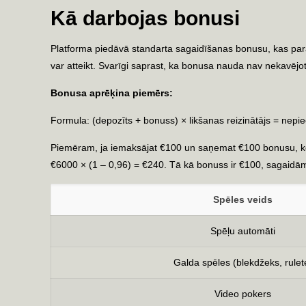
Kā darbojas bonusi
Platforma piedāvā standarta sagaidīšanas bonusu, kas paras
var atteikt. Svarīgi saprast, ka bonusa nauda nav nekavējo
Bonusa aprēķina piemērs:
Formula: (depozīts + bonuss) × likšanas reizinātājs = ne
Piemēram, ja iemaksājat €100 un saņemat €100 bonusu, k
€6000 × (1 – 0,96) = €240. Tā kā bonuss ir €100, sagaidām
Spēles veids
Spēļu automāti
Galda spēles (blekdžeks, rulet
Video pokers