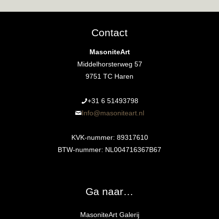
Contact
MasoniteArt
Middelhorsterweg 57
9751 TC Haren
+31 6 51493798‬
Info@masoniteart.nl
KVK-nummer: 89317610
BTW-nummer: NL004716367B67
Ga naar…
MasoniteArt Galerij