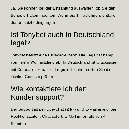
Ja, Sie können bei der Einzahlung auswählen, ob Sie den
Bonus erhalten möchten. Wenn Sie ihn ablehnen, entfallen
die Umsatzbedingungen.
Ist Tonybet auch in Deutschland
legal?
Tonybet besitzt eine Curacao-Lizenz. Die Legalität hängt
von Ihrem Wohnsitzland ab. In Deutschland ist Glücksspiel
mit Curacao-Lizenz nicht reguliert, daher sollten Sie die
lokalen Gesetze prüfen.
Wie kontaktiere ich den
Kundensupport?
Der Support ist per Live-Chat (24/7) und E-Mail erreichbar.
Reaktionszeiten: Chat sofort, E-Mail innerhalb von 4
Stunden.