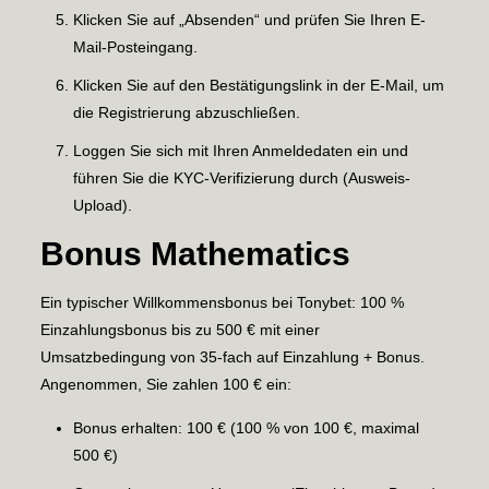
Klicken Sie auf „Absenden“ und prüfen Sie Ihren E-
Mail-Posteingang.
Klicken Sie auf den Bestätigungslink in der E-Mail, um
die Registrierung abzuschließen.
Loggen Sie sich mit Ihren Anmeldedaten ein und
führen Sie die KYC-Verifizierung durch (Ausweis-
Upload).
Bonus Mathematics
Ein typischer Willkommensbonus bei Tonybet: 100 %
Einzahlungsbonus bis zu 500 € mit einer
Umsatzbedingung von 35-fach auf Einzahlung + Bonus.
Angenommen, Sie zahlen 100 € ein:
Bonus erhalten: 100 € (100 % von 100 €, maximal
500 €)