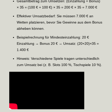
Gesamtbetrag zum Umsetzen: (Einzahlung + Bonus)
× 35 = (100 € + 100 €) × 35 = 200 € × 35 = 7.000 €
Effektiver Umsatzbedarf: Sie müssen 7.000 € an
Wetten platzieren, bevor Sie Gewinne aus dem Bonus
abheben können.
Beispielrechnung für Mindesteinzahlung: 20 €
Einzahlung → Bonus 20 € → Umsatz: (20+20)×35 =
1.400 €
Hinweis: Verschiedene Spiele tragen unterschiedlich
zum Umsatz bei (z. B. Slots 100 %, Tischspiele 10 %).