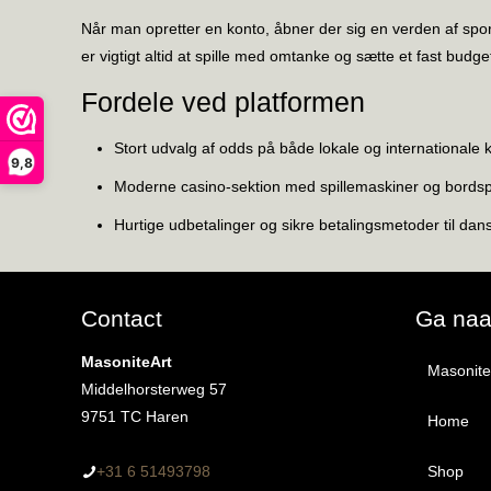
Når man opretter en konto, åbner der sig en verden af spor
er vigtigt altid at spille med omtanke og sætte et fast budge
Fordele ved platformen
Stort udvalg af odds på både lokale og internationale
9,8
Moderne casino-sektion med spillemaskiner og bordspi
Hurtige udbetalinger og sikre betalingsmetoder til dan
Contact
Ga na
MasoniteArt
MasoniteA
Middelhorsterweg 57
9751 TC Haren
Home
+31 6 51493798‬
Shop