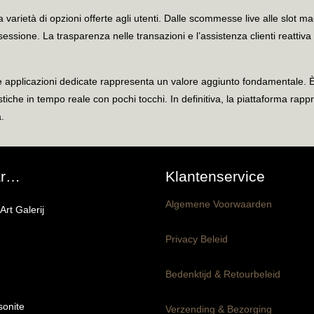
 varietà di opzioni offerte agli utenti. Dalle scommesse live alle slot 
ssione. La trasparenza nelle transazioni e l’assistenza clienti reattiv
dalle applicazioni dedicate rappresenta un valore aggiunto fondamentale. È
tiche in tempo reale con pochi tocchi. In definitiva, la piattaforma rap
a.
ar…
Klantenservice
Algemene Voorwaarden
rt Galerij
Privacy Beleid
Bedenktijd & Retourbeleid
onite
producten
Verzending & Bezorging