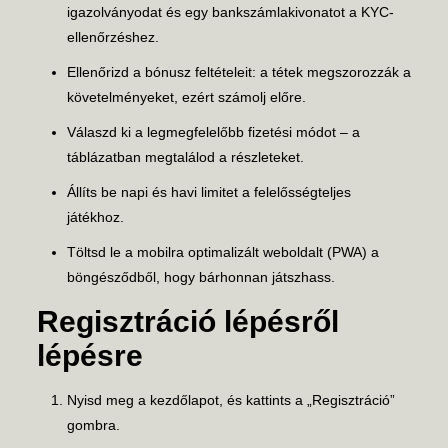
igazolványodat és egy bankszámlakivonatot a KYC-
ellenőrzéshez.
Ellenőrizd a bónusz feltételeit: a tétek megszorozzák a
követelményeket, ezért számolj előre.
Válaszd ki a legmegfelelőbb fizetési módot – a
táblázatban megtalálod a részleteket.
Állíts be napi és havi limitet a felelősségteljes
játékhoz.
Töltsd le a mobilra optimalizált weboldalt (PWA) a
böngésződből, hogy bárhonnan játszhass.
Regisztráció lépésről
lépésre
Nyisd meg a kezdőlapot, és kattints a „Regisztráció”
gombra.