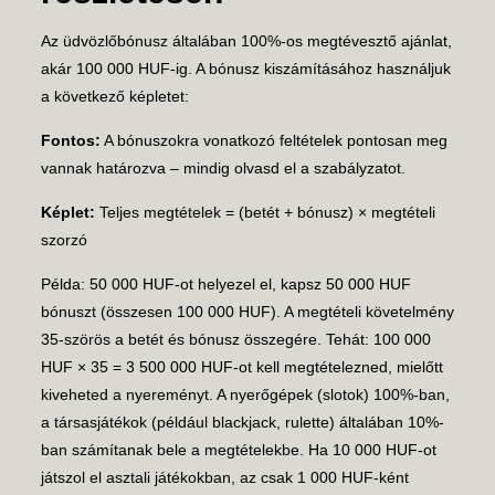
Az üdvözlőbónusz általában 100%-os megtévesztő ajánlat,
akár 100 000 HUF-ig. A bónusz kiszámításához használjuk
a következő képletet:
Fontos:
A bónuszokra vonatkozó feltételek pontosan meg
vannak határozva – mindig olvasd el a szabályzatot.
Képlet:
Teljes megtételek = (betét + bónusz) × megtételi
szorzó
Példa: 50 000 HUF-ot helyezel el, kapsz 50 000 HUF
bónuszt (összesen 100 000 HUF). A megtételi követelmény
35-szörös a betét és bónusz összegére. Tehát: 100 000
HUF × 35 = 3 500 000 HUF-ot kell megtételezned, mielőtt
kiveheted a nyereményt. A nyerőgépek (slotok) 100%-ban,
a társasjátékok (például blackjack, rulette) általában 10%-
ban számítanak bele a megtételekbe. Ha 10 000 HUF-ot
játszol el asztali játékokban, az csak 1 000 HUF-ként