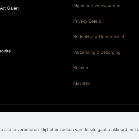
Algemene Voorwaarden
rt Galerij
Privacy Beleid
Bedenktijd & Retourbeleid
onite
producten
Verzending & Bezorging
pakket
Betalen
rond panelen
Klachten
en-Klaar panelen
m dik
gklaar panelen
m dik
m dik
ign:
Chuck's Webdesign
werk
m dik
e site te verbeteren. Bij het bezoeken van de site gaat u akkoord met