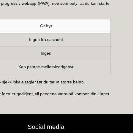
m en progressiv webapp (PWA), noe som betyr at du kan starte
Gebyr
Ingen fra casinoet
Ingen
Kan påløpe mellomleddgebyr
jekk lokale regler før du tar ut større beløp.
først er godkjent, vil pengene være på kontoen din i løpet
Social media