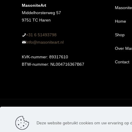
MasoniteArt
MasoniteA
Middelhorsterweg 57
9751 TC Haren
Home
+31 6 51493798‬
Shop
Info@masoniteart.nl
Over Mas
Alle 
KVK-nummer: 89317610
Contact
Proef
BTW-nummer: NL004716367B67
Ongeg
Kant-
3m
Ophan
6m
3m
© MasoniteArt. Alle rechten voorbehouden. 2026 | Webdes
Maat
6m
Deze website gebruikt cookies om uw ervaring op d