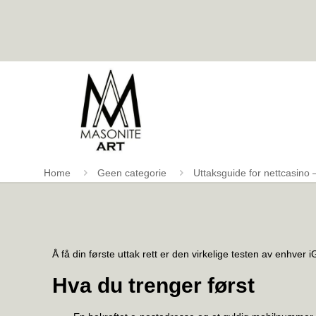
Home
Geen categorie
Uttaksguide for nettcasino 
Å få din første uttak rett er den virkelige testen av enhve
Hva du trenger først