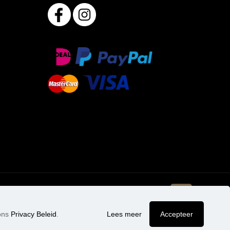
 ons
Privacy Beleid
.
Lees meer
Accepteer