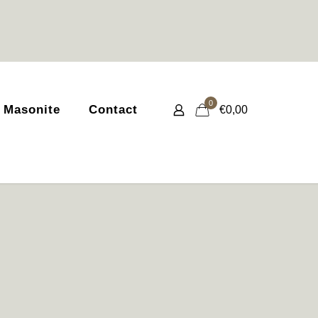
0
 Masonite
Contact
€0,00