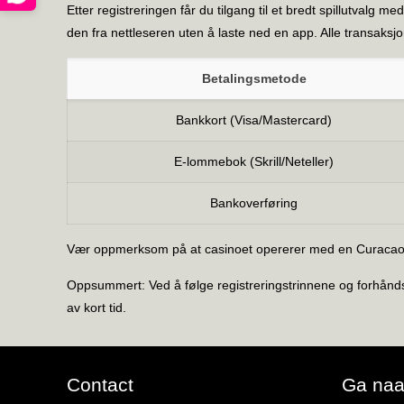
Etter registreringen får du tilgang til et bredt spillutvalg
den fra nettleseren uten å laste ned en app. Alle transaks
Betalingsmetode
Bankkort (Visa/Mastercard)
E-lommebok (Skrill/Neteller)
Bankoverføring
Vær oppmerksom på at casinoet opererer med en Curacao-lisen
Oppsummert: Ved å følge registreringstrinnene og forhåndsv
av kort tid.
Contact
Ga na