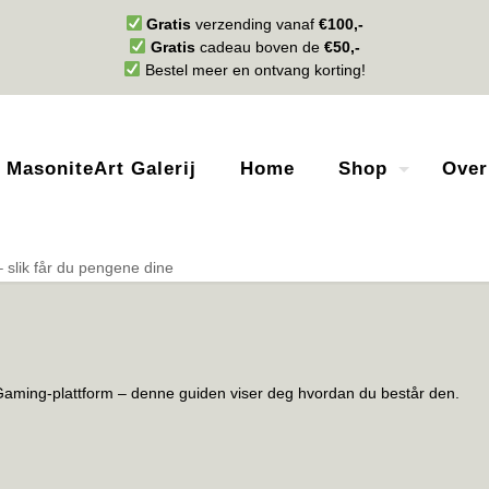
Gratis
verzending vanaf
€100,-
Gratis
cadeau boven de
€50,-
Bestel meer en ontvang korting!
MasoniteArt Galerij
Home
Shop
Over
– slik får du pengene dine
r iGaming-plattform – denne guiden viser deg hvordan du består den.