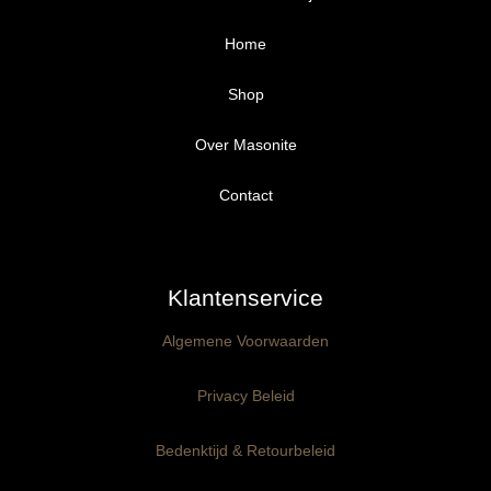
Home
Shop
Over Masonite
Alle producten
Proefpakket
Contact
Ongegrond panelen
Klantenservice
Kant-en-Klaar panelen
3mm dik
Algemene Voorwaarden
Ophangklaar panelen
6mm dik
3mm dik
Privacy Beleid
Maatwerk
6mm dik
Bedenktijd & Retourbeleid