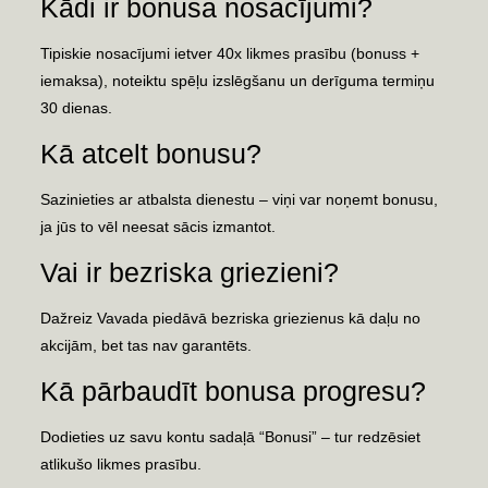
Kādi ir bonusa nosacījumi?
Tipiskie nosacījumi ietver 40x likmes prasību (bonuss +
iemaksa), noteiktu spēļu izslēgšanu un derīguma termiņu
30 dienas.
Kā atcelt bonusu?
Sazinieties ar atbalsta dienestu – viņi var noņemt bonusu,
ja jūs to vēl neesat sācis izmantot.
Vai ir bezriska griezieni?
Dažreiz Vavada piedāvā bezriska griezienus kā daļu no
akcijām, bet tas nav garantēts.
Kā pārbaudīt bonusa progresu?
Dodieties uz savu kontu sadaļā “Bonusi” – tur redzēsiet
atlikušo likmes prasību.