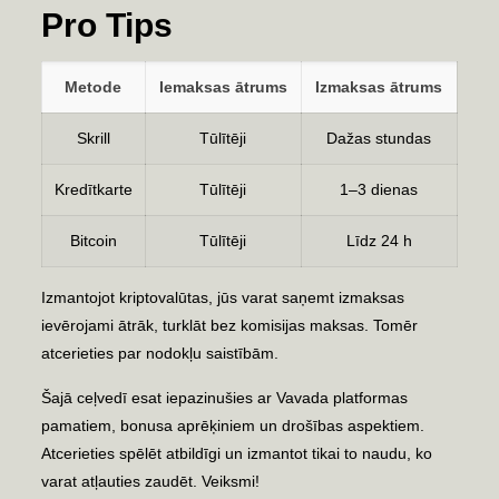
Pro Tips
Metode
Iemaksas ātrums
Izmaksas ātrums
Skrill
Tūlītēji
Dažas stundas
Kredītkarte
Tūlītēji
1–3 dienas
Bitcoin
Tūlītēji
Līdz 24 h
Izmantojot kriptovalūtas, jūs varat saņemt izmaksas
ievērojami ātrāk, turklāt bez komisijas maksas. Tomēr
atcerieties par nodokļu saistībām.
Šajā ceļvedī esat iepazinušies ar Vavada platformas
pamatiem, bonusa aprēķiniem un drošības aspektiem.
Atcerieties spēlēt atbildīgi un izmantot tikai to naudu, ko
varat atļauties zaudēt. Veiksmi!