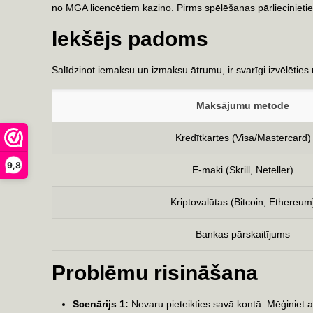
no MGA licencētiem kazino. Pirms spēlēšanas pārliecinieti
Iekšējs padoms
Salīdzinot iemaksu un izmaksu ātrumu, ir svarīgi izvēlēties
Maksājumu metode
Kredītkartes (Visa/Mastercard)
9,8
E-maki (Skrill, Neteller)
Kriptovalūtas (Bitcoin, Ethereum
Bankas pārskaitījums
Problēmu risināšana
Scenārijs 1:
Nevaru pieteikties savā kontā. Mēģiniet a