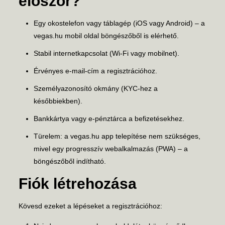
először?
Egy okostelefon vagy táblagép (iOS vagy Android) – a
vegas.hu mobil oldal böngészőből is elérhető.
Stabil internetkapcsolat (Wi-Fi vagy mobilnet).
Érvényes e-mail-cím a regisztrációhoz.
Személyazonosító okmány (KYC-hez a
későbbiekben).
Bankkártya vagy e-pénztárca a befizetésekhez.
Türelem: a vegas.hu app telepítése nem szükséges,
mivel egy progresszív webalkalmazás (PWA) – a
böngészőből indítható.
Fiók létrehozása
Kövesd ezeket a lépéseket a regisztrációhoz: