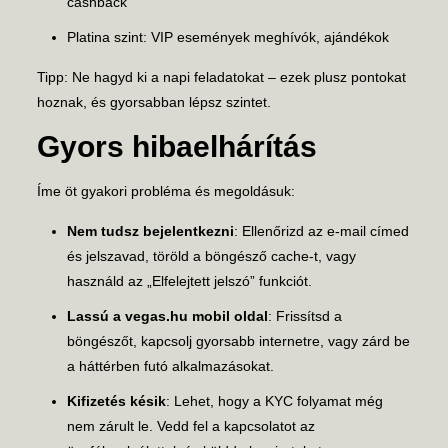
cashback
Platina szint: VIP események meghívók, ajándékok
Tipp: Ne hagyd ki a napi feladatokat – ezek plusz pontokat
hoznak, és gyorsabban lépsz szintet.
Gyors hibaelhárítás
Íme öt gyakori probléma és megoldásuk:
Nem tudsz bejelentkezni
: Ellenőrizd az e-mail címed
és jelszavad, töröld a böngésző cache-t, vagy
használd az „Elfelejtett jelszó” funkciót.
Lassú a vegas.hu mobil oldal
: Frissítsd a
böngészőt, kapcsolj gyorsabb internetre, vagy zárd be
a háttérben futó alkalmazásokat.
Kifizetés késik
: Lehet, hogy a KYC folyamat még
nem zárult le. Vedd fel a kapcsolatot az