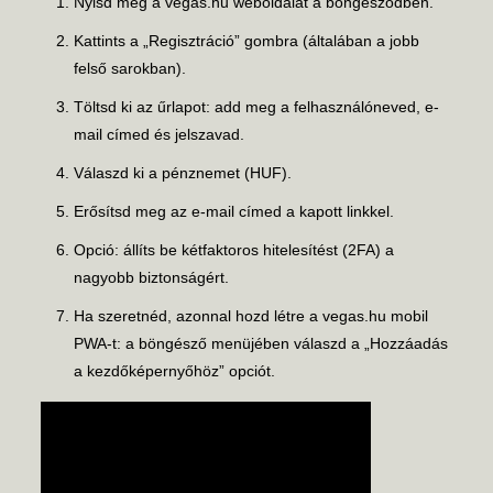
Nyisd meg a vegas.hu weboldalát a böngésződben.
Kattints a „Regisztráció” gombra (általában a jobb
felső sarokban).
Töltsd ki az űrlapot: add meg a felhasználóneved, e-
mail címed és jelszavad.
Válaszd ki a pénznemet (HUF).
Erősítsd meg az e-mail címed a kapott linkkel.
Opció: állíts be kétfaktoros hitelesítést (2FA) a
nagyobb biztonságért.
Ha szeretnéd, azonnal hozd létre a vegas.hu mobil
PWA-t: a böngésző menüjében válaszd a „Hozzáadás
a kezdőképernyőhöz” opciót.