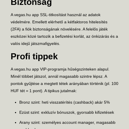
Biztonság
A vegas.hu app SSL-titkosítást használ az adatok
védelmére. Emellett elérhető a kétfaktoros hitelesítés
(2FA) a fiók biztonságának növelésére. A felelős játék
eszközei közé tartozik a befizetési korlát, az önkizárás és a
valós idejű játszmafigyelés.
Profi tippek
A vegas.hu app VIP-programja hűségszinteken alapul.
Minél többet játszol, annál magasabb szintre lépsz. A
pontok gyűjtése a megtett tétek arányában történik (pl. 100
HUF tét = 1 pont). A tipikus jutalmak:
Bronz szint: heti visszatérítés (cashback) akár 5%
Ezüst szint: exkluzív bónuszok, gyorsabb kifizetések
Arany szint: személyes account manager, magasabb