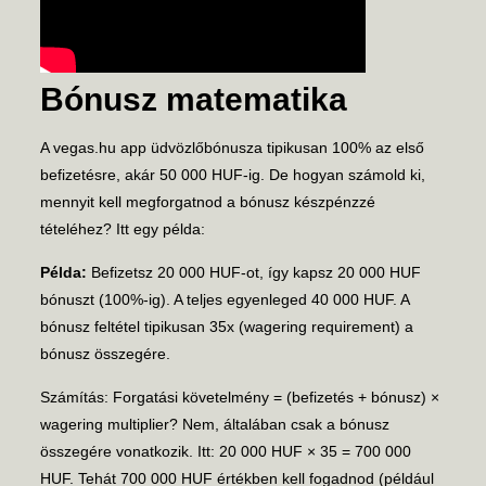
Bónusz matematika
A vegas.hu app üdvözlőbónusza tipikusan 100% az első
befizetésre, akár 50 000 HUF-ig. De hogyan számold ki,
mennyit kell megforgatnod a bónusz készpénzzé
tételéhez? Itt egy példa:
Példa:
Befizetsz 20 000 HUF-ot, így kapsz 20 000 HUF
bónuszt (100%-ig). A teljes egyenleged 40 000 HUF. A
bónusz feltétel tipikusan 35x (wagering requirement) a
bónusz összegére.
Számítás: Forgatási követelmény = (befizetés + bónusz) ×
wagering multiplier? Nem, általában csak a bónusz
összegére vonatkozik. Itt: 20 000 HUF × 35 = 700 000
HUF. Tehát 700 000 HUF értékben kell fogadnod (például