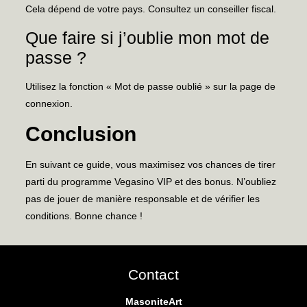
Cela dépend de votre pays. Consultez un conseiller fiscal.
Que faire si j’oublie mon mot de
passe ?
Utilisez la fonction « Mot de passe oublié » sur la page de
connexion.
Conclusion
En suivant ce guide, vous maximisez vos chances de tirer
parti du programme Vegasino VIP et des bonus. N’oubliez
pas de jouer de manière responsable et de vérifier les
conditions. Bonne chance !
Contact
MasoniteArt