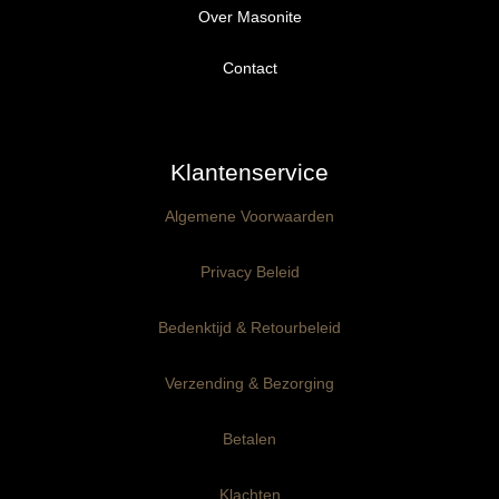
Over Masonite
Alle producten
Proefpakket
Contact
Ongegrond panelen
Klantenservice
Kant-en-Klaar panelen
3mm dik
Algemene Voorwaarden
Ophangklaar panelen
6mm dik
3mm dik
Privacy Beleid
Maatwerk
6mm dik
Bedenktijd & Retourbeleid
Verzending & Bezorging
Betalen
Klachten