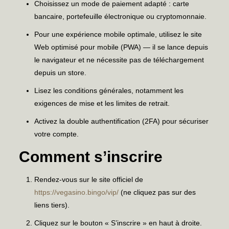
Choisissez un mode de paiement adapté : carte
bancaire, portefeuille électronique ou cryptomonnaie.
Pour une expérience mobile optimale, utilisez le site
Web optimisé pour mobile (PWA) — il se lance depuis
le navigateur et ne nécessite pas de téléchargement
depuis un store.
Lisez les conditions générales, notamment les
exigences de mise et les limites de retrait.
Activez la double authentification (2FA) pour sécuriser
votre compte.
Comment s’inscrire
Rendez-vous sur le site officiel de
https://vegasino.bingo/vip/
(ne cliquez pas sur des
liens tiers).
Cliquez sur le bouton « S’inscrire » en haut à droite.