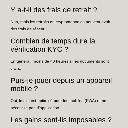
Y a-t-il des frais de retrait ?
Non, mais les retraits en cryptomonnaies peuvent avoir
des frais de réseau.
Combien de temps dure la
vérification KYC ?
En général, moins de 48 heures si les documents sont
clairs.
Puis-je jouer depuis un appareil
mobile ?
Oui, le site est optimisé pour les mobiles (PWA) et ne
nécessite pas d’application.
Les gains sont-ils imposables ?