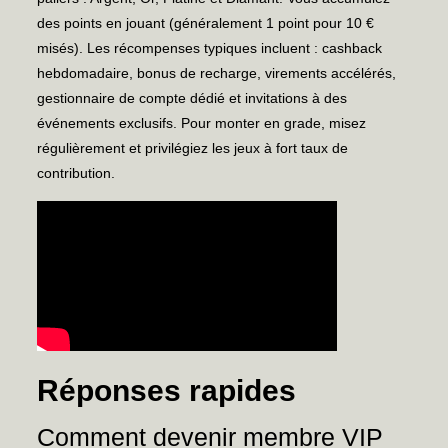
des points en jouant (généralement 1 point pour 10 €
misés). Les récompenses typiques incluent : cashback
hebdomadaire, bonus de recharge, virements accélérés,
gestionnaire de compte dédié et invitations à des
événements exclusifs. Pour monter en grade, misez
régulièrement et privilégiez les jeux à fort taux de
contribution.
Réponses rapides
Comment devenir membre VIP