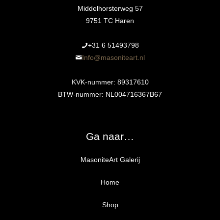
Middelhorsterweg 57
9751 TC Haren
+31 6 51493798‬
Info@masoniteart.nl
KVK-nummer: 89317610
BTW-nummer: NL004716367B67
Ga naar…
MasoniteArt Galerij
Home
Shop