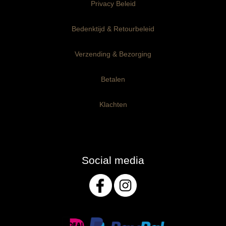
Privacy Beleid
Maatwerk
6mm dik
Bedenktijd & Retourbeleid
Verzending & Bezorging
Betalen
Klachten
Social media