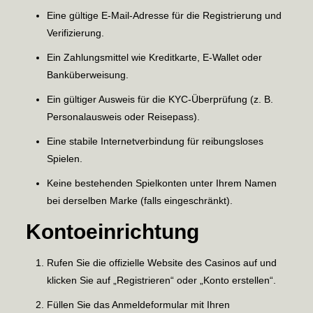
Eine gültige E-Mail-Adresse für die Registrierung und
Verifizierung.
Ein Zahlungsmittel wie Kreditkarte, E-Wallet oder
Banküberweisung.
Ein gültiger Ausweis für die KYC-Überprüfung (z. B.
Personalausweis oder Reisepass).
Eine stabile Internetverbindung für reibungsloses
Spielen.
Keine bestehenden Spielkonten unter Ihrem Namen
bei derselben Marke (falls eingeschränkt).
Kontoeinrichtung
Rufen Sie die offizielle Website des Casinos auf und
klicken Sie auf „Registrieren“ oder „Konto erstellen“.
Füllen Sie das Anmeldeformular mit Ihren