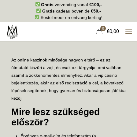
Gratis
verzending vanaf
€100,-
Gratis
cadeau boven de
€50,-
Bestel meer en ontvang korting!
0
€0,00
Az online kaszinók minősége nagyon eltérő – ez az
útmutató kiszűri a zajt, és csak azt tárgyalja, ami valóban
számít a zökkenőmentes élményhez. Akár a vip casino
bejelentkezés, akár az első regisztráció a cél, a következő
lépések segítenek, hogy gyorsan és biztonságosan játékba
kezdj.
Mire lesz szükséged
először?
Érvényes e-mail-cím és telefonszám (a