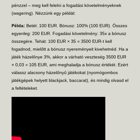
pénzzel – meg kell felelni a fogadási követelményeknek
(wagering). Nézzünk egy példát:
Példa:
Betét: 100 EUR. Bónusz: 100% (100 EUR). Összes
egyenleg: 200 EUR. Fogadási követelmény: 35x a bónusz
összegére. Tehát: 100 EUR × 35 = 3500 EUR-t kell
fogadnod, mielőtt a bónusz nyereményeit kivehetnéd. Ha a
játék házelőnye 3%, akkor a várható veszteség 3500 EUR
× 0,03 = 105 EUR, ami meghaladja a bónusz értékét. Ezért
válassz alacsony házelőnyű játékokat (nyomógombos
játékgépek helyett blackjack, baccarat), és mindig olvasd el
a feltételeket.