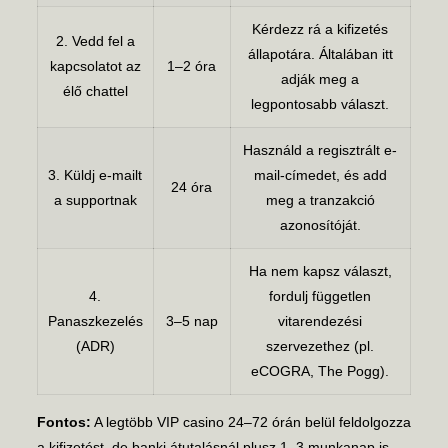
Kérdezz rá a kifizetés
2. Vedd fel a
állapotára. Általában itt
kapcsolatot az
1–2 óra
adják meg a
élő chattel
legpontosabb választ.
Használd a regisztrált e-
3. Küldj e-mailt
mail-címedet, és add
24 óra
a supportnak
meg a tranzakció
azonosítóját.
Ha nem kapsz választ,
4.
fordulj független
Panaszkezelés
3–5 nap
vitarendezési
(ADR)
szervezethez (pl.
eCOGRA, The Pogg).
Fontos:
A legtöbb VIP casino 24–72 órán belül feldolgozza
a kifizetést, de banki átutalásnál plusz 1–3 munkanap is