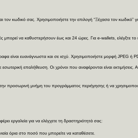
αι τον κωδικό σας. Χρησιμοποιήστε την επιλογή “Ξέχασα τον κωδικό” 
ς μπορεί να καθυστερήσουν έως και 24 ώρες. Για e-wallets, ελέγξτε τ
γραφα είναι ευανάγνωστα και σε ισχύ. Χρησιμοποιήστε μορφή JPEG ή PD
 εσωτερική επαλήθευση. Οι χρόνοι που αναφέρονται είναι εκτιμήσεις. Α
την προσωρινή μνήμη του προγράμματος περιήγησης ή να χρησιμοποιήσε
φέρει εργαλεία για να ελέγχετε τη δραστηριότητά σας:
νιαία όρια στο ποσό που μπορείτε να καταθέσετε.