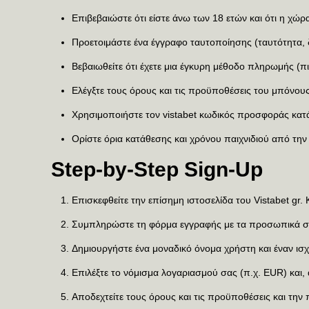
Επιβεβαιώστε ότι είστε άνω των 18 ετών και ότι η χώρ
Προετοιμάστε ένα έγγραφο ταυτοποίησης (ταυτότητα,
Βεβαιωθείτε ότι έχετε μια έγκυρη μέθοδο πληρωμής (πι
Ελέγξτε τους όρους και τις προϋποθέσεις του μπόνους
Χρησιμοποιήστε τον vistabet κωδικός προσφοράς κατ
Ορίστε όρια κατάθεσης και χρόνου παιχνιδιού από την 
Step-by-Step Sign-Up
Επισκεφθείτε την επίσημη ιστοσελίδα του Vistabet gr.
Συμπληρώστε τη φόρμα εγγραφής με τα προσωπικά σας
Δημιουργήστε ένα μοναδικό όνομα χρήστη και έναν 
Επιλέξτε το νόμισμα λογαριασμού σας (π.χ. EUR) και, 
Αποδεχτείτε τους όρους και τις προϋποθέσεις και την 