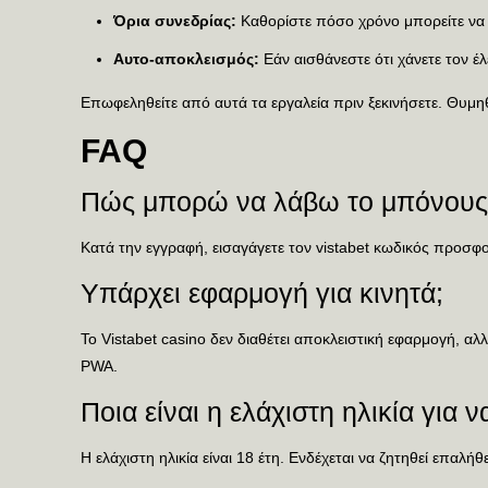
Όρια συνεδρίας:
Καθορίστε πόσο χρόνο μπορείτε να 
Αυτο-αποκλεισμός:
Εάν αισθάνεστε ότι χάνετε τον έλ
Επωφεληθείτε από αυτά τα εργαλεία πριν ξεκινήσετε. Θυμηθε
FAQ
Πώς μπορώ να λάβω το μπόνους
Κατά την εγγραφή, εισαγάγετε τον vistabet κωδικός προσ
Υπάρχει εφαρμογή για κινητά;
Το Vistabet casino δεν διαθέτει αποκλειστική εφαρμογή, α
PWA.
Ποια είναι η ελάχιστη ηλικία για 
Η ελάχιστη ηλικία είναι 18 έτη. Ενδέχεται να ζητηθεί επαλήθ