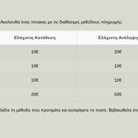
. Ακολουθεί ένας πίνακας με τις διαθέσιμες μεθόδους πληρωμής:
Ελάχιστη Κατάθεση
Ελάχιστη Ανάληψη
10€
20€
10€
10€
10€
10€
20€
50€
πιλέξτε τη μέθοδο που προτιμάτε και εισαγάγετε το ποσό. Βεβαιωθείτε ό