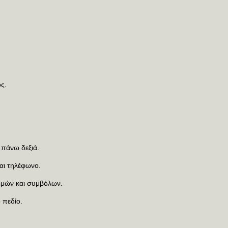
ς.
 πάνω δεξιά.
αι τηλέφωνο.
θμών και συμβόλων.
 πεδίο.