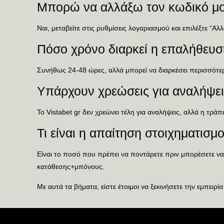
Μπορώ να αλλάξω τον κωδικό μο
Ναι, μεταβείτε στις ρυθμίσεις λογαριασμού και επιλέξτε “Αλ
Πόσο χρόνο διαρκεί η επαλήθευ
Συνήθως 24-48 ώρες, αλλά μπορεί να διαρκέσει περισσότερο
Υπάρχουν χρεώσεις για αναλήψει
Το Vistabet gr δεν χρεώνει τέλη για αναλήψεις, αλλά η τρ
Τι είναι η απαίτηση στοιχηματισμο
Είναι το ποσό που πρέπει να ποντάρετε πριν μπορέσετε 
κατάθεσης+μπόνους.
Με αυτά τα βήματα, είστε έτοιμοι να ξεκινήσετε την εμπειρί