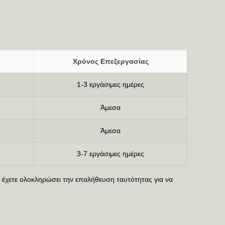
Χρόνος Επεξεργασίας
1-3 εργάσιμες ημέρες
Άμεσα
Άμεσα
3-7 εργάσιμες ημέρες
τι έχετε ολοκληρώσει την επαλήθευση ταυτότητας για να