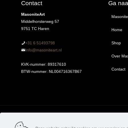
Contact
Ga na
MasoniteArt
MasoniteA
Middelhorsterweg 57
9751 TC Haren
Home
+31 6 51493798‬
Shop
Info@masoniteart.nl
Over Mas
Alle 
KVK-nummer: 89317610
Contact
Proef
BTW-nummer: NL004716367B67
Ongeg
Kant-
3m
Ophan
6m
3m
© MasoniteArt. Alle rechten voorbehouden. 2026 | Webdes
Maat
6m