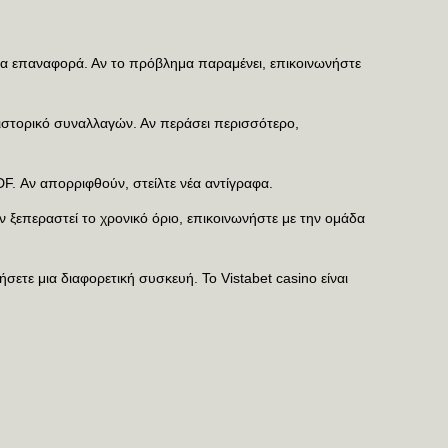
για επαναφορά. Αν το πρόβλημα παραμένει, επικοινωνήστε
ο ιστορικό συναλλαγών. Αν περάσει περισσότερο,
F. Αν απορριφθούν, στείλτε νέα αντίγραφα.
ν ξεπεραστεί το χρονικό όριο, επικοινωνήστε με την ομάδα
τε μια διαφορετική συσκευή. Το Vistabet casino είναι