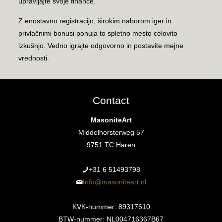
upravljajte svoje finance.
Z enostavno registracijo, širokim naborom iger in
privlačnimi bonusi ponuja to spletno mesto celovito
izkušnjo. Vedno igrajte odgovorno in postavite mejne
vrednosti.
Contact
MasoniteArt
Middelhorsterweg 57
9751 TC Haren
+31 6 51493798‬
Info@masoniteart.nl
KVK-nummer: 89317610
BTW-nummer: NL004716367B67