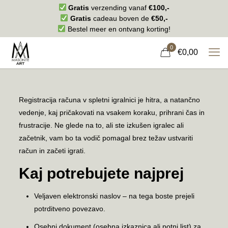
Gratis
verzending vanaf
€100,-
Gratis
cadeau boven de
€50,-
Bestel meer en ontvang korting!
0
€0,00
Registracija računa v spletni igralnici je hitra, a natančno
vedenje, kaj pričakovati na vsakem koraku, prihrani čas in
frustracije. Ne glede na to, ali ste izkušen igralec ali
začetnik, vam bo ta vodič pomagal brez težav ustvariti
račun in začeti igrati.
Kaj potrebujete najprej
Veljaven elektronski naslov – na tega boste prejeli
potrditveno povezavo.
Osebni dokument (osebna izkaznica ali potni list) za