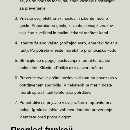
se, da so podatki točni, saj bodo kasneje uporabljeni
za preverjanje.
Vnesite svoj elektronski naslov in izberite močno
geslo. Priporočamo geslo, ki vsebuje vsaj 8 znakov,
vključno z velikimi in malimi črkami ter številkami.
Izberite želeno valuto (običajno evro, ameriški dolar ali
funt). Po potrebi vnesite morebitno promocijsko kodo.
Strinjajte se s pogoji poslovanja in potrdite, da ste
polnoletni. Kliknite »Pošlji« ali »Ustvari račun«.
Preverite svoj e-poštni naslov s klikom na povezavo v
potrditvenem sporočilu. V nekaterih primerih boste
morali opraviti tudi telefonsko potrditev.
Po potrditvi se prijavite v svoj račun in opravite prvi
polog. Igralnica lahko zahteva dodatno preverjanje
identitete pred prvim dvigom.
Pregled funkcij