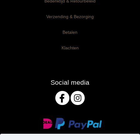
Bedenktijd & Retourbeleid
Verzending & Bezorging
Betalen
Klachten
Social media