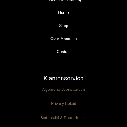
Home
Shop
Over Masonite
Alle producten
Proefpakket
Contact
Ongegrond panelen
Klantenservice
Kant-en-Klaar panelen
3mm dik
Algemene Voorwaarden
Ophangklaar panelen
6mm dik
3mm dik
Privacy Beleid
Maatwerk
6mm dik
Bedenktijd & Retourbeleid