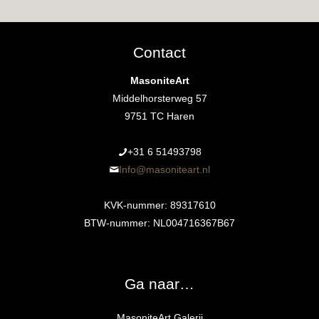
Contact
MasoniteArt
Middelhorsterweg 57
9751 TC Haren
+31 6 51493798‬
Info@masoniteart.nl
KVK-nummer: 89317610
BTW-nummer: NL004716367B67
Ga naar…
MasoniteArt Galerij