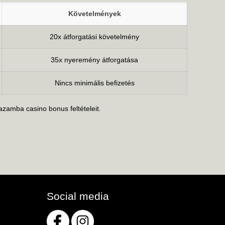
Követelmények
20x átforgatási követelmény
35x nyeremény átforgatása
Nincs minimális befizetés
azamba casino bonus feltételeit.
Social media