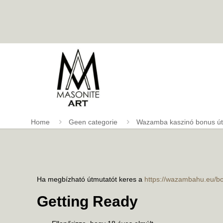
Home
Geen categorie
Wazamba kaszinó bonus útmut
Ha megbízható útmutatót keres a
https://wazambahu.eu/b
Getting Ready