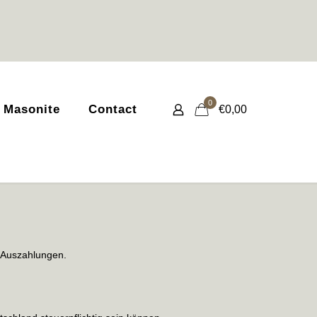
0
 Masonite
Contact
€0,00
e Auszahlungen.