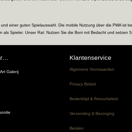
ni und einer guten Spielauswahl. Die mobile Nutzung über die PWA ist b
n als Spieler. Unser Rat: Nutzen Sie die Boni mit Bedacht und setzen S
ar…
Klantenservice
Algemene Voorwaarden
rt Galerij
Privacy Beleid
Bedenktijd & Retourbeleid
onite
producten
Verzending & Bezorging
pakket
Betalen