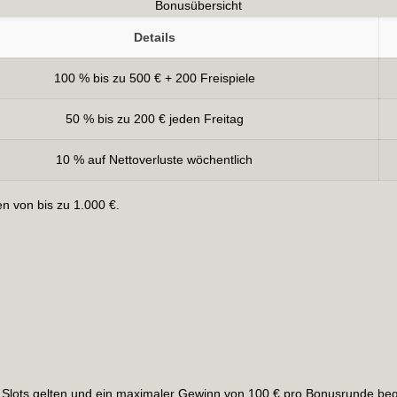
Bonusübersicht
Details
100 % bis zu 500 € + 200 Freispiele
50 % bis zu 200 € jeden Freitag
10 % auf Nettoverluste wöchentlich
en von bis zu 1.000 €.
e Slots gelten und ein maximaler Gewinn von 100 € pro Bonusrunde begr