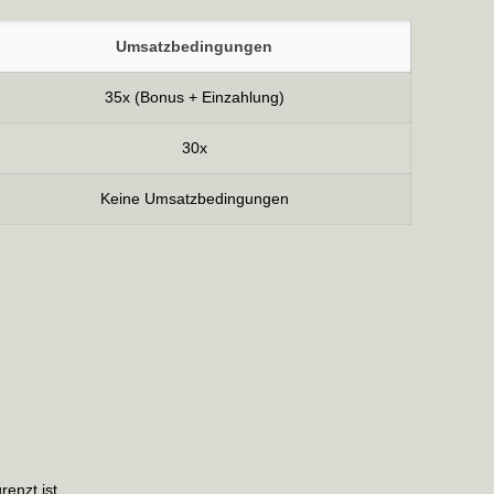
Umsatzbedingungen
35x (Bonus + Einzahlung)
30x
Keine Umsatzbedingungen
enzt ist.