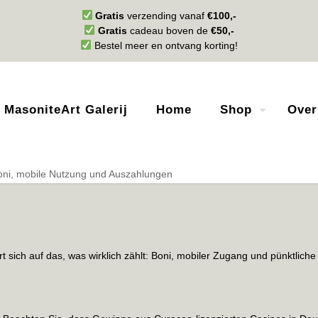
Gratis
verzending vanaf
€100,-
Gratis
cadeau boven de
€50,-
Bestel meer en ontvang korting!
MasoniteArt Galerij
Home
Shop
Over
oni, mobile Nutzung und Auszahlungen
t sich auf das, was wirklich zählt: Boni, mobiler Zugang und pünktlich