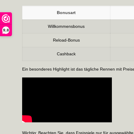
Bonusart
Willkommensbonus
9,8
Reload-Bonus
Cashback
Ein besonderes Highlight ist das tägliche Rennen mit Preis
Wichtig: Beachten Sie, dass Freispiele nur für ausgewählt