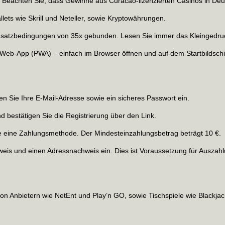
. Beachten Sie, dass Gewinne aus Curacao-lizenzierten Casinos in Deut
ets wie Skrill und Neteller, sowie Kryptowährungen.
atzbedingungen von 35x gebunden. Lesen Sie immer das Kleingedru
e Web-App (PWA) – einfach im Browser öffnen und auf dem Startbildsch
en Sie Ihre E-Mail-Adresse sowie ein sicheres Passwort ein.
 bestätigen Sie die Registrierung über den Link.
 eine Zahlungsmethode. Der Mindesteinzahlungsbetrag beträgt 10 €.
weis und einen Adressnachweis ein. Dies ist Voraussetzung für Auszah
on Anbietern wie NetEnt und Play’n GO, sowie Tischspiele wie Blackjac