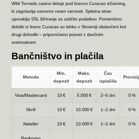
Wild Tornado casino deluje pod licenco Curacao eGaming,
ki zagotavlja osnovno raven varnosti. Spletna stran
uporablja SSL šifriranje za zaščito podatkov. Pomembno:
dobitki iz licenc Curacao so lahko v Sloveniji obdavčeni kot
drugi dohodki – priporočamo posvet z davčnim
svetovalcem.
Bančništvo in plačila
Min.
Maks.
Čas
Metoda
Provizi
depozit
depozit
izplačila
Visa/Mastercard
10 €
5.000 €
2–5 dni
0 %
Skrill
10 €
10.000 €
1–2 dni
0 %
Neteller
10 €
10.000 €
1–2 dni
0 %
Bankovno