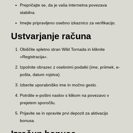
Prepričajte se, da je vaša internetna povezava
stabilna.
Imejte pripravljeno osebno izkaznico za verifikacijo.
Ustvarjanje računa
Obiščite spletno stran Wild Tornada in kliknite
»Registracija«.
Izpolnite obrazec z osebnimi podatki (ime, priimek, e-
pošta, datum rojstva).
Izberite uporabniško ime in močno geslo.
Potrdite e-poštni naslov s klikom na povezavo v
prejetem sporočilu.
Prijavite se in opravite prvi depozit za aktivacijo
bonusa.