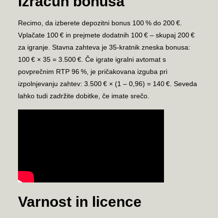
Izračun bonusa
Recimo, da izberete depozitni bonus 100 % do 200 €.
Vplačate 100 € in prejmete dodatnih 100 € – skupaj 200 €
za igranje. Stavna zahteva je 35-kratnik zneska bonusa:
100 € × 35 = 3.500 €. Če igrate igralni avtomat s
povprečnim RTP 96 %, je pričakovana izguba pri
izpolnjevanju zahtev: 3.500 € × (1 – 0,96) = 140 €. Seveda
lahko tudi zadržite dobitke, če imate srečo.
Varnost in licence