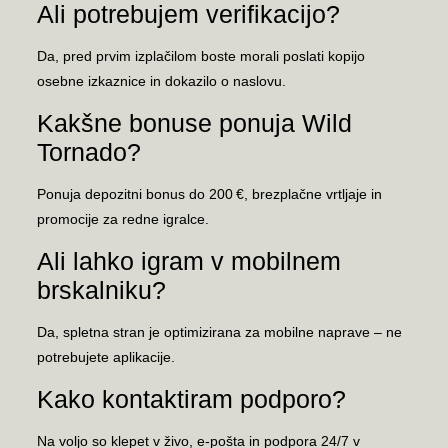
Ali potrebujem verifikacijo?
Da, pred prvim izplačilom boste morali poslati kopijo
osebne izkaznice in dokazilo o naslovu.
Kakšne bonuse ponuja Wild
Tornado?
Ponuja depozitni bonus do 200 €, brezplačne vrtljaje in
promocije za redne igralce.
Ali lahko igram v mobilnem
brskalniku?
Da, spletna stran je optimizirana za mobilne naprave – ne
potrebujete aplikacije.
Kako kontaktiram podporo?
Na voljo so klepet v živo, e-pošta in podpora 24/7 v