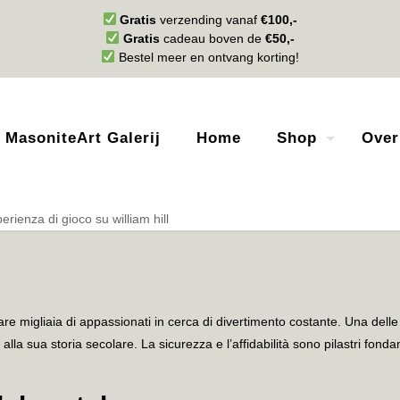
Gratis
verzending vanaf
€100,-
Gratis
cadeau boven de
€50,-
Bestel meer en ontvang korting!
MasoniteArt Galerij
Home
Shop
Over
erienza di gioco su william hill
re migliaia di appassionati in cerca di divertimento costante. Una dell
alla sua storia secolare. La sicurezza e l’affidabilità sono pilastri fonda