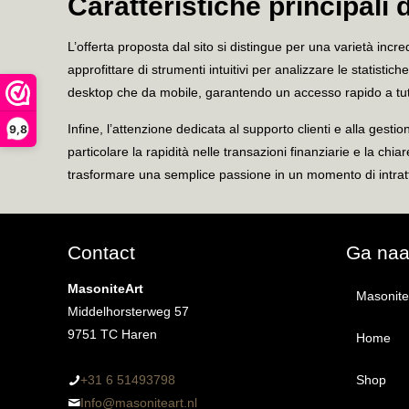
Caratteristiche principali 
L’offerta proposta dal sito si distingue per una varietà incre
approfittare di strumenti intuitivi per analizzare le statist
desktop che da mobile, garantendo un accesso rapido a tutte
Infine, l’attenzione dedicata al supporto clienti e alla ges
9,8
particolare la rapidità nelle transazioni finanziarie e la c
trasformare una semplice passione in un momento di intrat
Contact
Ga na
MasoniteArt
MasoniteA
Middelhorsterweg 57
9751 TC Haren
Home
+31 6 51493798‬
Shop
Info@masoniteart.nl