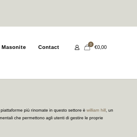
0
 Masonite
Contact
€0,00
e piattaforme più rinomate in questo settore è
william hill
, un
mentali che permettono agli utenti di gestire le proprie