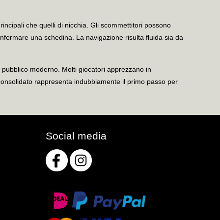
principali che quelli di nicchia. Gli scommettitori possono
 confermare una schedina. La navigazione risulta fluida sia da
il pubblico moderno. Molti giocatori apprezzano in
re consolidato rappresenta indubbiamente il primo passo per
Social media