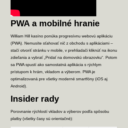
PWA a mobilné hranie
William Hill kasíno ponúka progresívnu webovú aplikáciu
(PWA). Nemusíte sťahovať nič z obchodu s aplikáciami –
stačí otvoriť stránku v mobile, v prehliadači kliknúť na ikonu
zdieľania a vybrať „Pridať na domovskú obrazovku“. Potom
sa PWA spustí ako samostatná aplikácia s rýchlym
prístupom k hrám, vkladom a výberom. PWA je
optimalizovaná pre všetky moderné smartfóny (iOS aj
Android).
Insider rady
Porovnanie rýchlostí vkladov a výberov podľa spôsobu
platby (všetky časy sú orientačné):