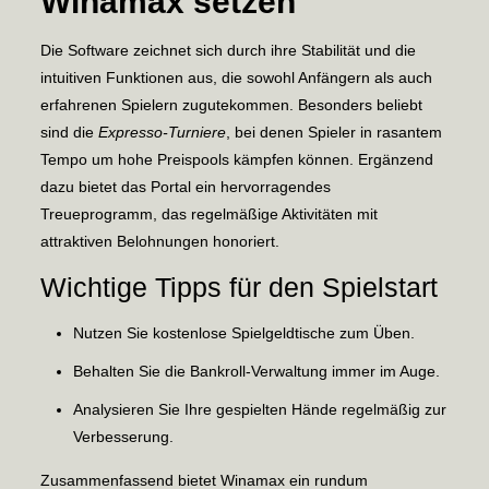
Winamax setzen
Die Software zeichnet sich durch ihre Stabilität und die
intuitiven Funktionen aus, die sowohl Anfängern als auch
erfahrenen Spielern zugutekommen. Besonders beliebt
sind die
Expresso-Turniere
, bei denen Spieler in rasantem
Tempo um hohe Preispools kämpfen können. Ergänzend
dazu bietet das Portal ein hervorragendes
Treueprogramm, das regelmäßige Aktivitäten mit
attraktiven Belohnungen honoriert.
Wichtige Tipps für den Spielstart
Nutzen Sie kostenlose Spielgeldtische zum Üben.
Behalten Sie die Bankroll-Verwaltung immer im Auge.
Analysieren Sie Ihre gespielten Hände regelmäßig zur
Verbesserung.
Zusammenfassend bietet Winamax ein rundum