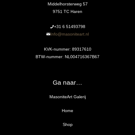
Middelhorsterweg 57
9751 TC Haren
+31 6 51493798‬
Info@masoniteart.nl
KVK-nummer: 89317610
BTW-nummer: NL004716367B67
Ga naar…
MasoniteArt Galerij
Home
Shop