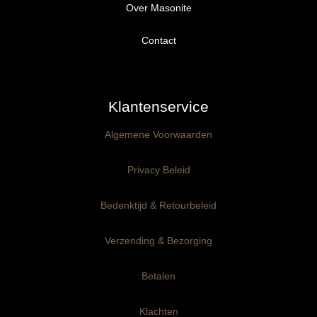
Over Masonite
Alle producten
Proefpakket
Contact
Ongegrond panelen
Klantenservice
Kant-en-Klaar panelen
3mm dik
Algemene Voorwaarden
Ophangklaar panelen
6mm dik
3mm dik
Privacy Beleid
Maatwerk
6mm dik
Bedenktijd & Retourbeleid
Verzending & Bezorging
Betalen
Klachten