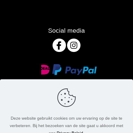
Social media
Deze website gebruikt cookies om uw ervaring op de site te
verbeteren. Bij het bezoeken van de site gaat u akkoord met
© MasoniteArt. Alle rechten voorbehouden. 2026 |