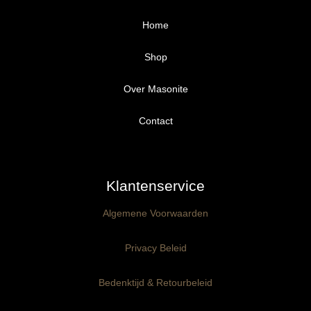
Home
Shop
Over Masonite
Alle producten
Proefpakket
Contact
Ongegrond panelen
Klantenservice
Kant-en-Klaar panelen
3mm dik
Algemene Voorwaarden
Ophangklaar panelen
6mm dik
3mm dik
Privacy Beleid
Maatwerk
6mm dik
Bedenktijd & Retourbeleid