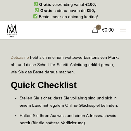
Gratis
verzending vanaf
€100,-
Gratis
cadeau boven de
€50,-
Bestel meer en ontvang korting!
0
€0,00
Zetcasino
hebt sich in einem wettbewerbsintensiven Markt
ab, und diese Schritt-für-Schritt-Anleitung erklärt genau,
wie Sie das Beste daraus machen.
Quick Checklist
Stellen Sie sicher, dass Sie volljährig sind und sich in
einem Land mit legalem Online-Glücksspiel befinden.
Halten Sie Ihren Ausweis und einen Adressnachweis
bereit (für die spätere Verifizierung).