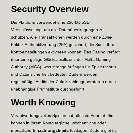
Security Overview
Die Plattform verwendet eine 256-Bit-SSL-
Verschlüsselung, um alle Datenübertragungen zu
schützen. Alle Transaktionen werden durch eine Zwei-
Faktor-Authentifizierung (2FA) gesichert, die Sie in Ihren
Kontoeinstellungen aktivieren können. Das Casino verfügt
über eine gültige Glücksspiellizenz der Malta Gaming
Authority (MGA), was strenge Auflagen für Spielerschutz
und Datensicherheit bedeutet. Zudem werden
regelmäßige Audits der Zufallszahlengeneratoren durch
unabhängige Prüfinstitute durchgeführt.
Worth Knowing
Verantwortungsvolles Spielen hat höchste Priorität. Sie
können in Ihrem Konto tägliche, wöchentliche oder
monatliche
Einzahlungslimits
festlegen. Zudem gibt es