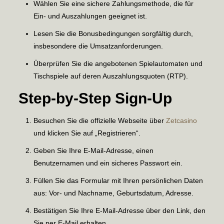
Wählen Sie eine sichere Zahlungsmethode, die für
Ein- und Auszahlungen geeignet ist.
Lesen Sie die Bonusbedingungen sorgfältig durch,
insbesondere die Umsatzanforderungen.
Überprüfen Sie die angebotenen Spielautomaten und
Tischspiele auf deren Auszahlungsquoten (RTP).
Step-by-Step Sign-Up
Besuchen Sie die offizielle Webseite über
Zetcasino
und klicken Sie auf „Registrieren“.
Geben Sie Ihre E-Mail-Adresse, einen
Benutzernamen und ein sicheres Passwort ein.
Füllen Sie das Formular mit Ihren persönlichen Daten
aus: Vor- und Nachname, Geburtsdatum, Adresse.
Bestätigen Sie Ihre E-Mail-Adresse über den Link, den
Sie per E-Mail erhalten.