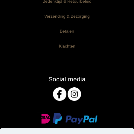
Bedenktijd & Retourbeleid
Verzending & Bezorging
Betalen
Klachten
Social media