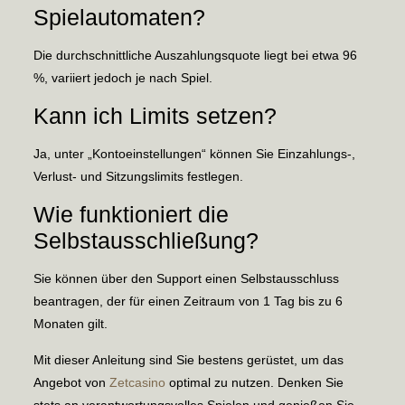
Spielautomaten?
Die durchschnittliche Auszahlungsquote liegt bei etwa 96
%, variiert jedoch je nach Spiel.
Kann ich Limits setzen?
Ja, unter „Kontoeinstellungen“ können Sie Einzahlungs-,
Verlust- und Sitzungslimits festlegen.
Wie funktioniert die
Selbstausschließung?
Sie können über den Support einen Selbstausschluss
beantragen, der für einen Zeitraum von 1 Tag bis zu 6
Monaten gilt.
Mit dieser Anleitung sind Sie bestens gerüstet, um das
Angebot von
Zetcasino
optimal zu nutzen. Denken Sie