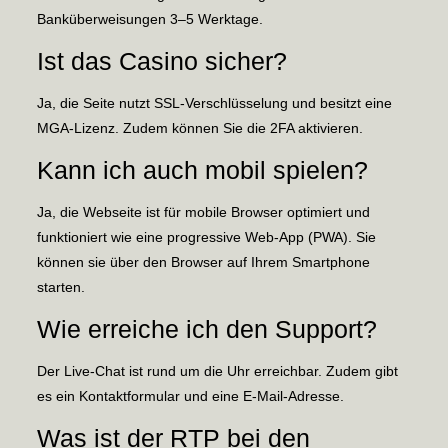
Banküberweisungen 3–5 Werktage.
Ist das Casino sicher?
Ja, die Seite nutzt SSL-Verschlüsselung und besitzt eine
MGA-Lizenz. Zudem können Sie die 2FA aktivieren.
Kann ich auch mobil spielen?
Ja, die Webseite ist für mobile Browser optimiert und
funktioniert wie eine progressive Web-App (PWA). Sie
können sie über den Browser auf Ihrem Smartphone
starten.
Wie erreiche ich den Support?
Der Live-Chat ist rund um die Uhr erreichbar. Zudem gibt
es ein Kontaktformular und eine E-Mail-Adresse.
Was ist der RTP bei den