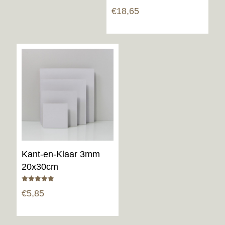
€
18,65
Kant-en-Klaar 3mm
20x30cm
Gewaardeerd
€
5,85
5.00
uit 5