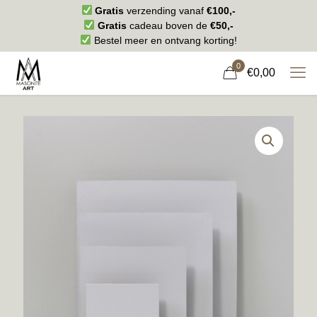
Gratis
verzending vanaf
€100,-
Gratis
cadeau boven de
€50,-
Bestel meer en ontvang korting!
0
€0,00