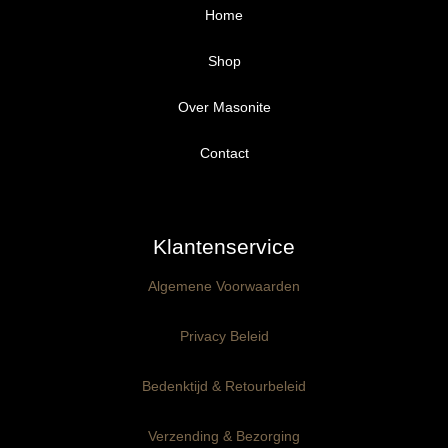
Home
Shop
Over Masonite
Alle producten
Proefpakket
Contact
Ongegrond panelen
Klantenservice
Kant-en-Klaar panelen
3mm dik
Algemene Voorwaarden
Ophangklaar panelen
6mm dik
3mm dik
Privacy Beleid
Maatwerk
6mm dik
Bedenktijd & Retourbeleid
Verzending & Bezorging