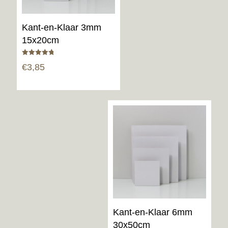
Kant-en-Klaar 3mm
15x20cm
Gewaardeerd
€
3,85
4.80
uit 5
Kant-en-Klaar 6mm
30x50cm