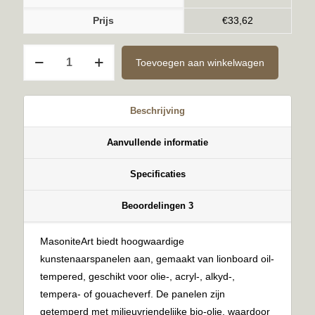
Prijs
€
33,62
Kant-
Toevoegen aan winkelwagen
en-
Klaar
6mm
Beschrijving
60x80cm
aantal
Aanvullende informatie
Specificaties
Beoordelingen
3
MasoniteArt biedt hoogwaardige
kunstenaarspanelen aan, gemaakt van lionboard oil-
tempered, geschikt voor olie-, acryl-, alkyd-,
tempera- of gouacheverf. De panelen zijn
getemperd met milieuvriendelijke bio-olie, waardoor